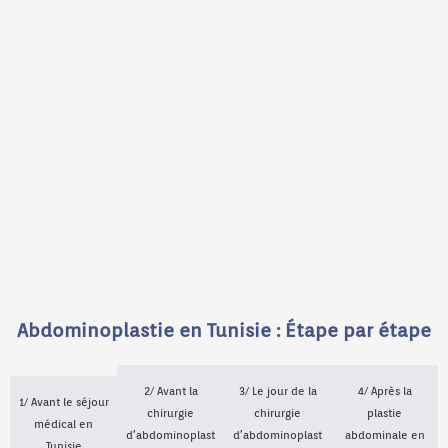
Abdominoplastie en Tunisie : Étape par étape
2/ Avant la
3/ Le jour de la
4/ Après la
1/ Avant le séjour
chirurgie
chirurgie
plastie
médical en
d’abdominoplast
d’abdominoplast
abdominale en
Tunisie