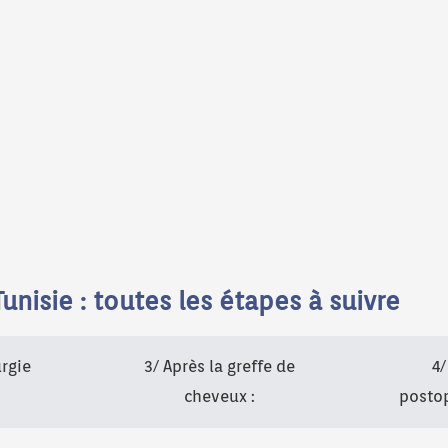
nisie : toutes les étapes à suivre
urgie
3/ Après la greffe de
4/
cheveux :
postop