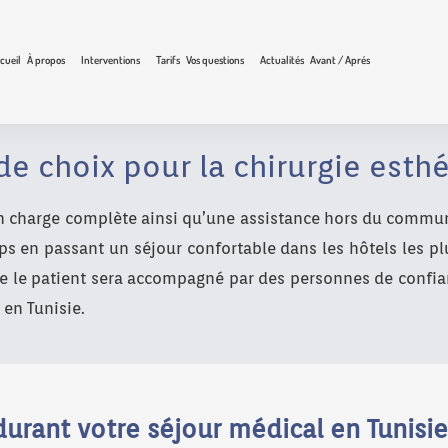
cueil
À propos
Interventions
Tarifs
Vos questions
Actualités
Avant / Aprés
 de choix pour la chirurgie esth
e en charge complète ainsi qu’une assistance hors du comm
ups en passant un séjour confortable dans les hôtels les p
que le patient sera accompagné par des personnes de confi
 en Tunisie.
urant votre séjour médical en Tunisie