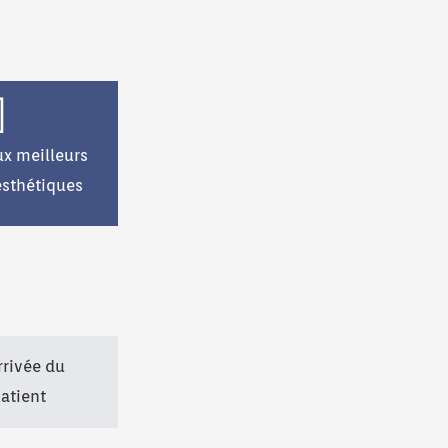
ux meilleurs
esthétiques
Arrivée du
atient