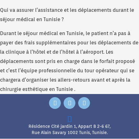
Qui va assurer l’assistance et les déplacements durant le
séjour médical en Tunisie ?
Durant le séjour médical en Tunisie, le patient n’a pas à
payer des frais supplémentaires pour les déplacements de
la clinique à l’hôtel et de l’hôtel à l’aéroport. Les
déplacements sont pris en charge dans le forfait proposé
et c’est l’équipe professionnelle du tour opérateur qui se
chargera d’organiser les allers-retours avant et après la
chirurgie esthétique en Tunisie .
F
T
Y
a
w
o
c
i
u
e
t
t
b
t
u
Résidence Cité jardin 1, Appart B 2-6 67,
o
e
b
Rue Alain Savary 1002 Tunis, Tunisie.
o
r
e