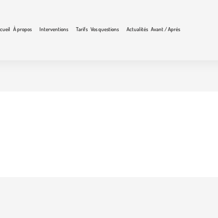
cueil
À propos
Interventions
Tarifs
Vos questions
Actualités
Avant / Aprés